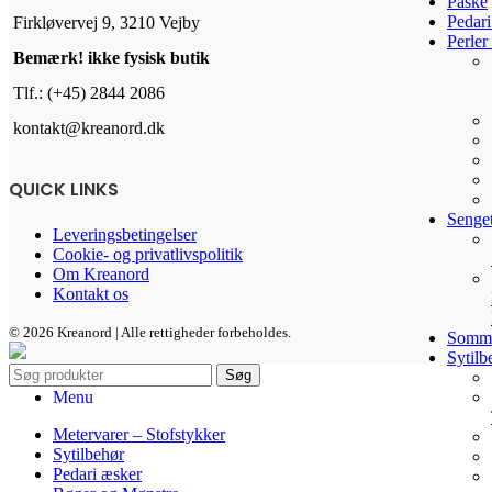
Påske
varesiden
Pedari
Firkløvervej 9, 3210 Vejby
Perle
Bemærk! ikke fysisk butik
Tlf.: (+45) 2844 2086
kontakt@kreanord.dk
QUICK LINKS
Senget
Leveringsbetingelser
Cookie- og privatlivspolitik
Om Kreanord
Kontakt os
© 2026 Kreanord | Alle rettigheder forbeholdes.
Sommer
Sytilb
Søg
Menu
Metervarer – Stofstykker
Sytilbehør
Pedari æsker