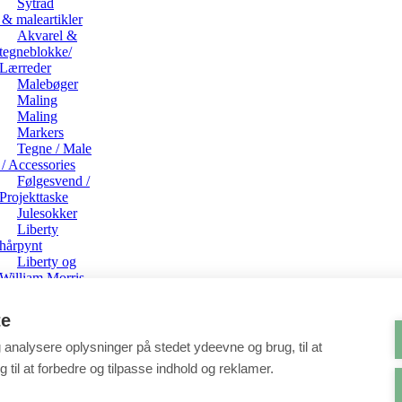
Sytråd
& maleartikler
Akvarel &
tegneblokke/
Lærreder
Malebøger
Maling
Maling
Markers
Tegne / Male
/ Accessories
Følgesvend /
Projekttaske
Julesokker
Liberty
hårpynt
Liberty og
William Morris
punge
Liberty og
te
William Morris
toilettasker
g analysere oplysninger på stedet ydeevne og brug, til at
Liberty
 til at forbedre og tilpasse indhold og reklamer.
Penalhuse
Luksus