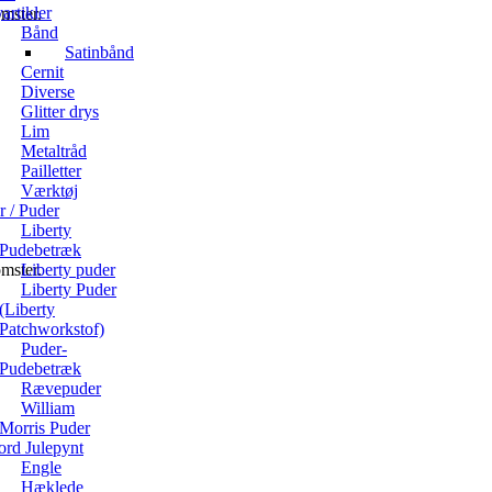
rtikler
omster.
Bånd
Satinbånd
Cernit
Diverse
Glitter drys
Lim
Metaltråd
Pailletter
Værktøj
ør / Puder
Liberty
Pudebetræk
Liberty puder
omster.
Liberty Puder
(Liberty
Patchworkstof)
Puder-
Pudebetræk
Rævepuder
William
Morris Puder
ord Julepynt
Engle
Hæklede