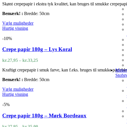
på
Skønt crepepapir i ekstra tyk kvalitet, kan bruges til smukke crepepa
til
varesiden
kr.36,95
Bemærk! :
Bredde: 50cm
Dette
Vælg muligheder
vare
Hurtig visning
har
flere
-10%
varianter.
Mulighederne
Crepe papir 180g – Lys Koral
kan
vælges
Prisinterval:
kr.
27,95
–
kr.
33,25
på
kr.27,95
varesiden
Kraftigt crepepapir i smuk farve, kan f.eks. bruges til smukke papirbl
Meterv
til
Stofst
kr.33,25
Bemærk! :
Bredde: 50cm
Dette
Vælg muligheder
vare
Hurtig visning
har
flere
-5%
varianter.
Mulighederne
Crepe papir 180g – Mørk Bordeaux
kan
vælges
Prisinterval:
kr.
27,95
–
kr.
35,00