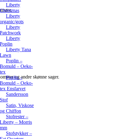
Liberty
omster.
Christmas
Liberty
organic/gots
Liberty
Patchwork
Liberty
Poplin
Liberty Tana
Lawn
Poplin –
Bomuld – Oeko-
tex
 blomster og andre skønne sager.
Poplin –
Bomuld – Oeko-
tex Ensfarvet
Sandersson
Stof
Satin, Viskose
og Chiffon
Stofrester –
Liberty – Morris
mm
Stofstykker –
Fat Quarters –