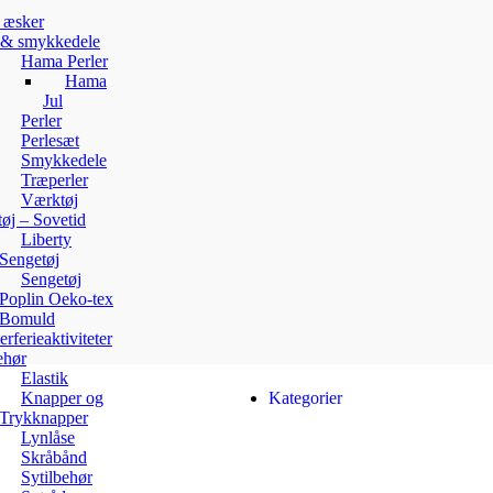
 æsker
r & smykkedele
Hama Perler
Hama
Jul
Perler
Perlesæt
Smykkedele
Træperler
Værktøj
øj – Sovetid
Liberty
Sengetøj
Sengetøj
Poplin Oeko-tex
Bomuld
ferieaktiviteter
ehør
Elastik
Knapper og
Kategorier
Trykknapper
Lynlåse
Skråbånd
Sytilbehør