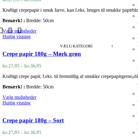
på
kr.27,95
varesiden
Kraftigt crepepapir i smuk farve, kan f.eks. bruges til smukke papirbl
til
kr.35,00
Bemærk! :
Bredde: 50cm
Dette
Vælg muligheder
vare
Hurtig visning
har
VÆLG KATEGORI
flere
varianter.
Crepe papir 180g – Mørk grøn
Mulighederne
kan
Prisinterval:
kr.
27,95
–
kr.
36,95
vælges
kr.27,95
på
Kraftigt crepe papir, f.eks. til fremstillig af smukke crepepapirgrene,
til
varesiden
kr.36,95
Bemærk! :
Bredde: 50cm
Dette
Vælg muligheder
vare
Hurtig visning
har
flere
varianter.
Crepe papir 180g – Sort
Mulighederne
kan
Prisinterval:
kr.
27,95
–
kr.
36,95
vælges
kr.27,95