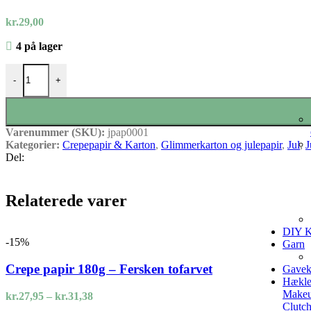
kr.
29,00
4 på lager
Winter Pastels A6 karton 24 stk antal
-
+
Varenummer (SKU):
jpap0001
Kategorier:
Crepepapir & Karton
,
Glimmerkarton og julepapir
,
Jul
,
J
Del:
Relaterede varer
DIY K
-15%
Garn
Crepe papir 180g – Fersken tofarvet
Gavek
Hækle
Makeu
Prisinterval:
kr.
27,95
–
kr.
31,38
Clutc
kr.27,95