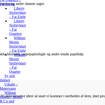
 blomster og andre skønne sager.
Fat Eights
Liberty
Stofstykker
– Fat Eight
Liberty
Stofstykker
– Fat
Quarters
William
Morris
Stofstykker
– Fat Eight
mukke blomster, crepepapirsfugle og andet smukt papirklip.
William
Morris
Stofstykker
– Fat
Quarter
Sy selv
dukker
Udsalg –
Metervarer
William
Vi deler kreative ideer så snart vi kommer i nærheden af dem, intet proje
Morris / Morris
& Co stof