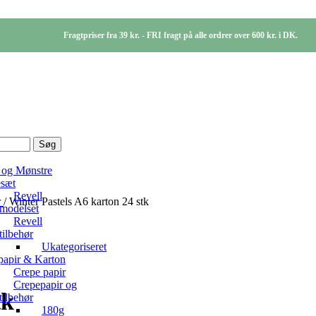
Fragtpriser fra 39 kr. - FRI fragt på alle ordrer over 600 kr. i DK.
Søg
 og Mønstre
sæt
Revell
r
/
Winter Pastels A6 karton 24 stk
modelset
Revell
tilbehør
Ukategoriseret
papir & Karton
Crepe papir
Crepepapir og
tk
tilbehør
180g