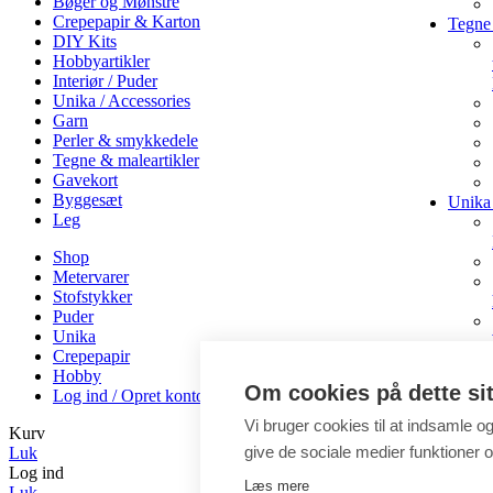
Bøger og Mønstre
Crepepapir & Karton
Tegne 
DIY Kits
Hobbyartikler
Interiør / Puder
Unika / Accessories
Garn
Perler & smykkedele
Tegne & maleartikler
Gavekort
Byggesæt
Unika 
Leg
Shop
Metervarer
Stofstykker
Puder
Unika
Crepepapir
Hobby
Om cookies på dette si
Log ind / Opret konto
Vi bruger cookies til at indsamle o
Kurv
give de sociale medier funktioner og
Luk
Log ind
Læs mere
Luk