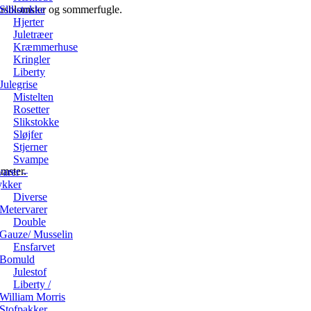
Slikstokke
pirsblomster og sommerfugle.
Hjerter
Juletræer
Kræmmerhuse
Kringler
Liberty
Julegrise
Mistelten
Rosetter
Slikstokke
Sløjfer
Stjerner
Svampe
omster.
arer –
ykker
Diverse
Metervarer
Double
Gauze/ Musselin
Ensfarvet
Bomuld
Julestof
Liberty /
William Morris
Stofpakker