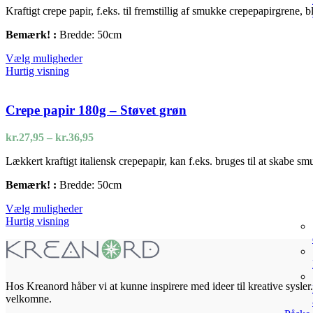
på
Kraftigt crepe papir, f.eks. til fremstillig af smukke crepepapirgrene,
til
varesiden
kr.36,95
Bemærk! :
Bredde: 50cm
Dette
Vælg muligheder
vare
Hurtig visning
har
flere
varianter.
Crepe papir 180g – Støvet grøn
Mulighederne
kan
Prisinterval:
kr.
27,95
–
kr.
36,95
vælges
kr.27,95
på
Lækkert kraftigt italiensk crepepapir, kan f.eks. bruges til at skabe s
til
varesiden
kr.36,95
Bemærk! :
Bredde: 50cm
Dette
Vælg muligheder
vare
Hurtig visning
har
flere
varianter.
Mulighederne
kan
Hos Kreanord håber vi at kunne inspirere med ideer til kreative sysler. 
vælges
velkomne.
på