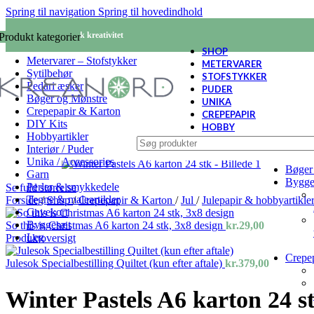
Spring til navigation
Spring til hovedindhold
KREANORD - Nordisk kreativitet
Produkt kategorier
SHOP
Metervarer – Stofstykker
METERVARER
Sytilbehør
STOFSTYKKER
Pedari æsker
PUDER
Bøger og Mønstre
UNIKA
Crepepapir & Karton
CREPEPAPIR
DIY Kits
HOBBY
Hobbyartikler
Interiør / Puder
Unika / Accessories
Bøger
Garn
Bygge
Perler & smykkedele
Se fuld størrelse
Tegne & maleartikler
Forside
/
Shop
/
Crepepapir & Karton
/
Jul
/
Julepapir & hobbyartikle
Gavekort
Byggesæt
So this is Christmas A6 karton 24 stk, 3x8 design
kr.
29,00
Leg
Produktoversigt
Crepe
Julesok Specialbestilling Quiltet (kun efter aftale)
kr.
379,00
Winter Pastels A6 karton 24 s