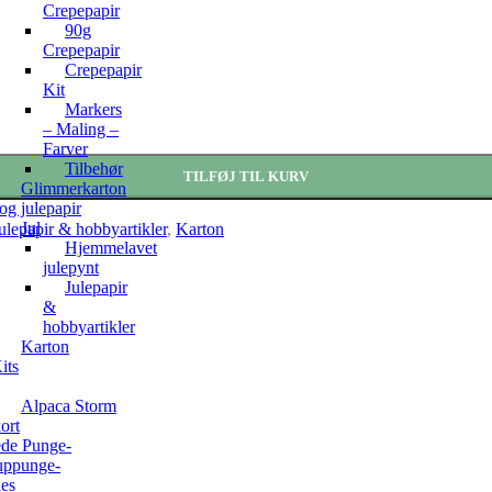
Crepepapir
90g
Crepepapir
Crepepapir
Kit
Markers
– Maling –
Farver
Tilbehør
TILFØJ TIL KURV
Glimmerkarton
og julepapir
Jul
ulepapir & hobbyartikler
,
Karton
Hjemmelavet
julepynt
Julepapir
&
hobbyartikler
Karton
its
Alpaca Storm
ort
de Punge-
ppunge-
hes