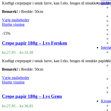
Hobbya
Kraftigt crepepapir i smuk farve, kan f.eks. bruges til smukke papirbl
til
kr.31,38
Bemærk! :
Bredde: 50cm
Dette
Vælg muligheder
vare
Hurtig visning
har
flere
-15%
varianter.
Mulighederne
Crepe papir 180g – Lys Fersken
kan
Interi
vælges
Prisinterval:
kr.
27,95
–
kr.
31,38
på
kr.27,95
varesiden
Kraftigt crepepapir i smuk farve, kan f.eks. bruges til smukke papirbl
til
kr.31,38
Bemærk! :
Bredde: 50cm
Dette
Vælg muligheder
vare
Hurtig visning
har
flere
varianter.
Crepe papir 180g – Lys Grøn
Mulighederne
Krean
kan
Prisinterval:
kr.
27,95
–
kr.
36,95
vælges
kr.27,95