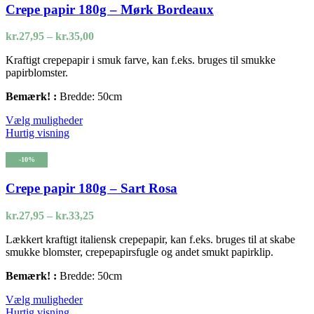
Mulighederne
Crepe papir 180g – Mørk Bordeaux
kan
vælges
Prisinterval:
kr.
27,95
–
kr.
35,00
på
kr.27,95
varesiden
Kraftigt crepepapir i smuk farve, kan f.eks. bruges til smukke
til
papirblomster.
kr.35,00
Bemærk! :
Bredde: 50cm
Dette
Vælg muligheder
vare
Hurtig visning
har
flere
-10%
varianter.
Mulighederne
Crepe papir 180g – Sart Rosa
kan
vælges
Prisinterval:
kr.
27,95
–
kr.
33,25
på
kr.27,95
varesiden
Lækkert kraftigt italiensk crepepapir, kan f.eks. bruges til at skabe
til
smukke blomster, crepepapirsfugle og andet smukt papirklip.
kr.33,25
Bemærk! :
Bredde: 50cm
Dette
Vælg muligheder
vare
Hurtig visning