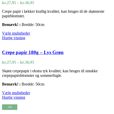
kan
Prisinterval:
kr.
27,95
–
kr.
36,95
vælges
kr.27,95
på
Crepe papir i lækker kraftig kvalitet, kan bruges til de skønneste
til
varesiden
papirblomster.
kr.36,95
Bemærk! :
Bredde: 50cm
Dette
Vælg muligheder
vare
Hurtig visning
har
flere
varianter.
Crepe papir 180g – Lys Grøn
Mulighederne
kan
Prisinterval:
kr.
27,95
–
kr.
36,95
vælges
kr.27,95
på
Skønt crepepapir i ekstra tyk kvalitet, kan bruges til smukke
til
varesiden
crepepapirsblomster og sommerfugle.
kr.36,95
Bemærk! :
Bredde: 50cm
Dette
Vælg muligheder
vare
Hurtig visning
har
flere
-5%
varianter.