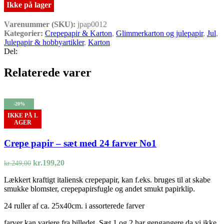
Ikke på lager
Varenummer (SKU):
jpap0012
Kategorier:
Crepepapir & Karton
,
Glimmerkarton og julepapir
,
Jul
,
Julepapir & hobbyartikler
,
Karton
Del:
Relaterede varer
-20%
IKKE PÅ L
AGER
Crepe papir – sæt med 24 farver No1
Den
Den
kr.
199,20
kr.
249,00
oprindelige
aktuelle
Lækkert kraftigt italiensk crepepapir, kan f.eks. bruges til at skabe
pris
pris
smukke blomster, crepepapirsfugle og andet smukt papirklip.
var:
er:
kr.249,00.
kr.199,20.
24 ruller af ca. 25x40cm. i assorterede farver
farver kan variere fra billedet. Sæt 1 og 2 har gengangere da vi ikke