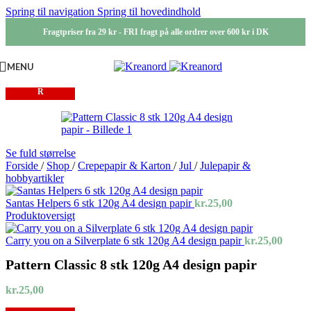
Spring til navigation
Spring til hovedindhold
Fragtpriser fra 29 kr - FRI fragt på alle ordrer over 600 kr i DK
MENU
IKKE PÅ LAGE
R
Se fuld størrelse
Forside
/
Shop
/
Crepepapir & Karton
/
Jul
/
Julepapir &
hobbyartikler
Santas Helpers 6 stk 120g A4 design papir
kr.
25,00
Produktoversigt
Carry you on a Silverplate 6 stk 120g A4 design papir
kr.
25,00
Pattern Classic 8 stk 120g A4 design papir
kr.
25,00