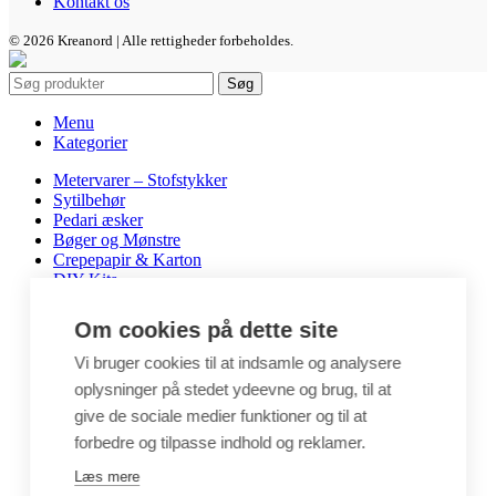
Kontakt os
© 2026 Kreanord | Alle rettigheder forbeholdes.
Søg
Menu
Kategorier
Metervarer – Stofstykker
Sytilbehør
Pedari æsker
Bøger og Mønstre
Crepepapir & Karton
DIY Kits
Hobbyartikler
Interiør / Puder
Om cookies på dette site
Unika / Accessories
Garn
Vi bruger cookies til at indsamle og analysere
Perler & smykkedele
oplysninger på stedet ydeevne og brug, til at
Tegne & maleartikler
give de sociale medier funktioner og til at
Gavekort
Byggesæt
forbedre og tilpasse indhold og reklamer.
Leg
Læs mere