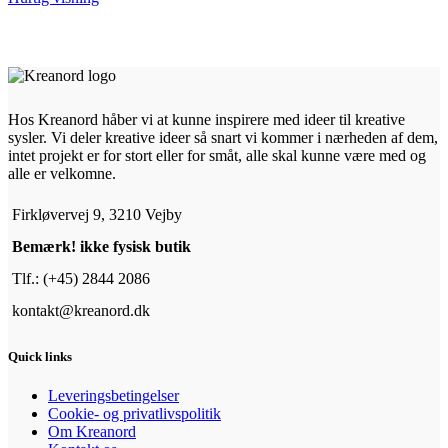
har
flere
varianter.
Mulighederne
kan
vælges
Hos Kreanord håber vi at kunne inspirere med ideer til kreative
på
sysler. Vi deler kreative ideer så snart vi kommer i nærheden af dem,
varesiden
intet projekt er for stort eller for småt, alle skal kunne være med og
alle er velkomne.
Firkløvervej 9, 3210 Vejby
Bemærk! ikke fysisk butik
Tlf.: (+45) 2844 2086
kontakt@kreanord.dk
Quick links
Leveringsbetingelser
Cookie- og privatlivspolitik
Om Kreanord