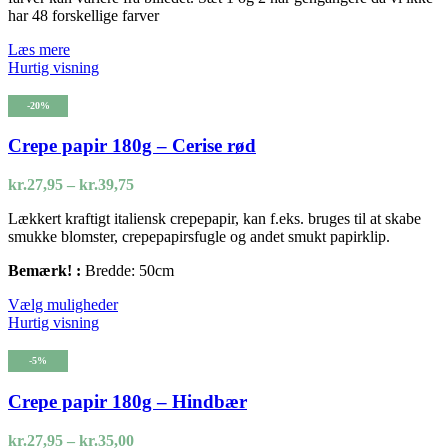
har 48 forskellige farver
Læs mere
Hurtig visning
-20%
Crepe papir 180g – Cerise rød
Prisinterval:
kr.
27,95
–
kr.
39,75
kr.27,95
Lækkert kraftigt italiensk crepepapir, kan f.eks. bruges til at skabe
til
smukke blomster, crepepapirsfugle og andet smukt papirklip.
kr.39,75
Bemærk! :
Bredde: 50cm
Dette
Vælg muligheder
vare
Hurtig visning
har
flere
-5%
varianter.
Mulighederne
Crepe papir 180g – Hindbær
kan
vælges
Prisinterval:
kr.
27,95
–
kr.
35,00
på