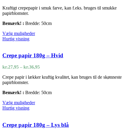
kr.27,95
varesiden
Kraftigt crepepapir i smuk farve, kan f.eks. bruges til smukke
til
papirblomster.
kr.35,00
Bemærk! :
Bredde: 50cm
Dette
Vælg muligheder
vare
Hurtig visning
har
flere
varianter.
Crepe papir 180g – Hvid
Mulighederne
kan
Prisinterval:
kr.
27,95
–
kr.
36,95
vælges
kr.27,95
på
Crepe papir i lækker kraftig kvalitet, kan bruges til de skønneste
til
varesiden
papirblomster.
kr.36,95
Bemærk! :
Bredde: 50cm
Dette
Vælg muligheder
vare
Hurtig visning
har
flere
varianter.
Crepe papir 180g – Lys blå
Mulighederne