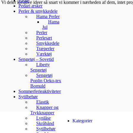
Påske
Vi deler kreative ideer så snart vi kommer i nærheden af dem, intet proje
Pedari æsker
Perler & smykkedele
Hama Perler
Hama
Jul
Perler
Perlesæt
Smykkedele
Træperler
Værktøj
Sengetøj – Sovetid
Liberty
Sengetøj
Sengetøj
Poplin Oeko-tex
Bomuld
Sommerferieaktiviteter
Sytilbehør
Elastik
Knapper og
Trykknapper
Lynlåse
Kategorier
Skråbånd
Sytilbehør