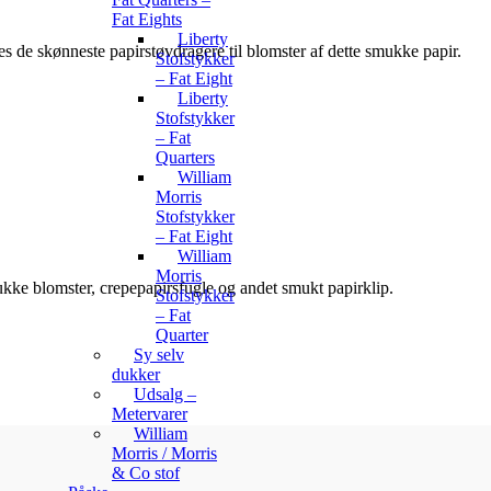
Fat Eights
Liberty
s de skønneste papirstøvdragere til blomster af dette smukke papir.
Stofstykker
– Fat Eight
Liberty
Stofstykker
– Fat
Quarters
William
Morris
Stofstykker
– Fat Eight
William
Morris
mukke blomster, crepepapirsfugle og andet smukt papirklip.
Stofstykker
– Fat
Quarter
Sy selv
dukker
Udsalg –
Metervarer
William
Morris / Morris
& Co stof