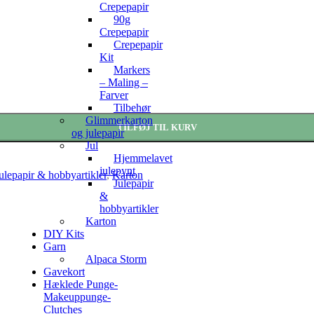
Crepepapir
90g
Crepepapir
Crepepapir
Kit
Markers
– Maling –
Farver
Tilbehør
Glimmerkarton
TILFØJ TIL KURV
og julepapir
Jul
Hjemmelavet
julepynt
ulepapir & hobbyartikler
,
Karton
Julepapir
&
hobbyartikler
Karton
DIY Kits
Garn
Alpaca Storm
Gavekort
Hæklede Punge-
Makeuppunge-
Clutches