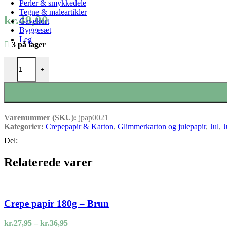
Perler & smykkedele
Tegne & maleartikler
kr.
49,00
Gavekort
Byggesæt
Leg
3 på lager
Basis Dots 30 ark 15x15 cm karton antal
-
+
Varenummer (SKU):
jpap0021
Kategorier:
Crepepapir & Karton
,
Glimmerkarton og julepapir
,
Jul
,
J
Del:
Relaterede varer
Crepe papir 180g – Brun
Prisinterval:
kr.
27,95
–
kr.
36,95