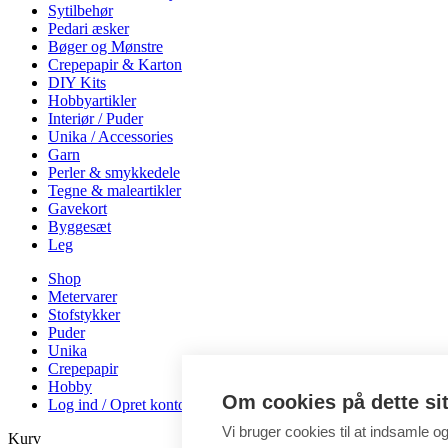
Sytilbehør
Pedari æsker
Bøger og Mønstre
Crepepapir & Karton
DIY Kits
Hobbyartikler
Interiør / Puder
Unika / Accessories
Garn
Perler & smykkedele
Tegne & maleartikler
Gavekort
Byggesæt
Leg
Shop
Metervarer
Stofstykker
Puder
Unika
Crepepapir
Hobby
Om cookies på dette si
Log ind / Opret konto
Vi bruger cookies til at indsamle o
Kurv