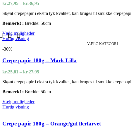
kan
Prisinterval:
kr.
27,95
–
kr.
36,95
vælges
kr.27,95
på
Skønt crepepapir i ekstra tyk kvalitet, kan bruges til smukke crepepa
til
varesiden
kr.36,95
Bemærk! :
Bredde: 50cm
Dette
Vælg muligheder
vare
Hurtig visning
har
VÆLG KATEGORI
flere
-30%
varianter.
Mulighederne
Crepe papir 180g – Mørk Lilla
kan
vælges
Prisinterval:
kr.
25,81
–
kr.
27,95
på
kr.25,81
varesiden
Skønt crepepapir i ekstra tyk kvalitet, kan bruges til smukke crepepa
til
kr.27,95
Bemærk! :
Bredde: 50cm
Dette
Vælg muligheder
vare
Hurtig visning
har
flere
varianter.
Crepe papir 180g – Orange/gul flerfarvet
Mulighederne