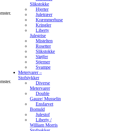
Slikstokke
Hjerter
omster.
Juletræer
Kræmmerhuse
Kringler
Liberty
Julegrise
Mistelten
Rosetter
Slikstokke
Sløjfer
Stjerner
Svampe
Metervarer –
Stofstykker
omster.
Diverse
Metervarer
Double
Gauze/ Musselin
Ensfarvet
Bomuld
Julestof
Liberty /
William Morris
Stofpakker