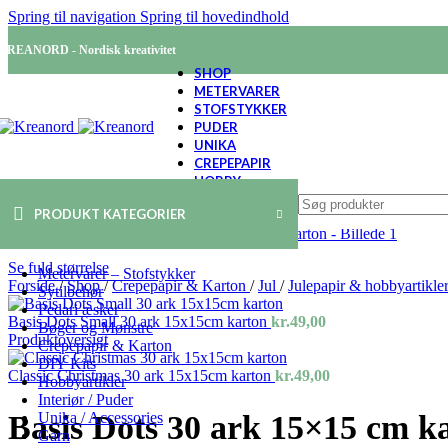
Spring til navigation
Spring til hovedindhold
KREANORD - Nordisk kreativitet
SHOP
METERVARER
STOFSTYKKER
PUDER
UNIKA
CREPEPAPIR
HOBBY
PRODUKT KATEGORIER
Se fuld størrelse
Metervarer – Stofstykker
Forside
/
Shop
/
Crepepapir & Karton
/
Jul
/
Julepapir & hobbyartikle
Sytilbehør
Pedari æsker
Basis Dots Small 30 ark 15x15cm karton
kr.
49,00
Bøger og Mønstre
Produktoversigt
Crepepapir & Karton
DIY Kits
Classic Christmas 30 ark 15x15cm karton
kr.
49,00
Hobbyartikler
Interiør / Puder
Basis Dots 30 ark 15×15 cm k
Unika / Accessories
Garn