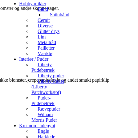
Hobbyartikler
 blomster og andre skønne sager.
Bånd
Satinbånd
Cernit
Diverse
Glitter drys
Lim
Metaltråd
Pailletter
Værktøj
Interiør / Puder
Liberty
Pudebetræk
Liberty puder
mukke blomster, crepepapirsfugle og andet smukt papirklip.
Liberty Puder
(Liberty
Patchworkstof)
Puder-
Pudebetræk
Rævepuder
William
Morris Puder
Kreanord Julepynt
Engle
Hæklede