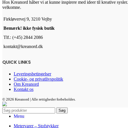
Hos Kreanord håber vi at kunne inspirere med ideer til kreative sysler. 
vælges
velkomne.
på
varesiden
Firkløvervej 9, 3210 Vejby
Bemærk! ikke fysisk butik
Tlf.: (+45) 2844 2086
kontakt@kreanord.dk
QUICK LINKS
Leveringsbetingelser
Cookie- og privatlivspolitik
Om Kreanord
Kontakt os
© 2026 Kreanord | Alle rettigheder forbeholdes.
Søg
Menu
Metervarer – Stofstykker