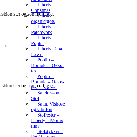
Liberty
Christmas
pirsblomster og sommerfugle.
Liberty
organic/gots
Liberty
Patchwork
Liberty
Poplin
Liberty Tana
Lawn
Poplin –
Bomuld – Oeko-
tex
Poplin –
Bomuld – Oeko-
pirsblomster og sommerfugle.
tex Ensfarvet
Sandersson
Stof
Satin, Viskose
og Chiffon
Stofrester –
Liberty – Morris
mm
Stofstykker –
Fat Quarters –