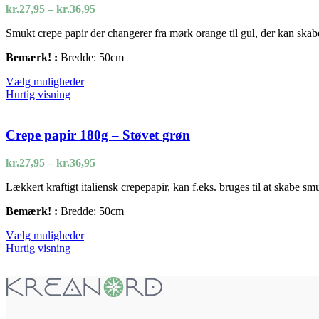
kan
Prisinterval:
kr.
27,95
–
kr.
36,95
vælges
kr.27,95
på
Smukt crepe papir der changerer fra mørk orange til gul, der kan skabe
til
varesiden
kr.36,95
Bemærk! :
Bredde: 50cm
Dette
Vælg muligheder
vare
Hurtig visning
har
flere
varianter.
Crepe papir 180g – Støvet grøn
Mulighederne
kan
Prisinterval:
kr.
27,95
–
kr.
36,95
vælges
kr.27,95
på
Lækkert kraftigt italiensk crepepapir, kan f.eks. bruges til at skabe s
til
varesiden
kr.36,95
Bemærk! :
Bredde: 50cm
Dette
Vælg muligheder
vare
Hurtig visning
har
flere
varianter.
Mulighederne
kan