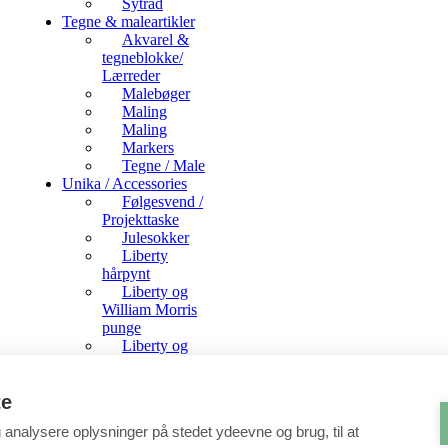
Sytråd
Tegne & maleartikler
Akvarel &
tegneblokke/
Lærreder
Malebøger
Maling
Maling
Markers
Tegne / Male
Unika / Accessories
Følgesvend /
Projekttaske
Julesokker
Liberty
hårpynt
Liberty og
William Morris
punge
Liberty og
William Morris
toilettasker
Liberty
te
Penalhuse
g analysere oplysninger på stedet ydeevne og brug, til at
Luksus