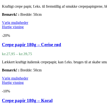
kr.27,95
Kraftigt crepe papir, f.eks. til fremstillig af smukke crepepapirgrene,
til
kr.36,95
Bemærk! :
Bredde: 50cm
Dette
Vælg muligheder
vare
Hurtig visning
har
flere
-20%
varianter.
Mulighederne
Crepe papir 180g – Cerise rød
kan
vælges
Prisinterval:
kr.
27,95
–
kr.
39,75
på
kr.27,95
varesiden
Lækkert kraftigt italiensk crepepapir, kan f.eks. bruges til at skabe s
til
kr.39,75
Bemærk! :
Bredde: 50cm
Dette
Vælg muligheder
vare
Hurtig visning
har
flere
-10%
varianter.
Mulighederne
Crepe papir 180g – Koral
kan