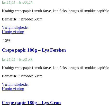
vælges
Prisinterval:
kr.
27,95
–
kr.
33,25
på
kr.27,95
varesiden
Kraftigt crepepapir i smuk farve, kan f.eks. bruges til smukke papirbl
til
kr.33,25
Bemærk! :
Bredde: 50cm
Dette
Vælg muligheder
vare
Hurtig visning
har
flere
-15%
varianter.
Mulighederne
Crepe papir 180g – Lys Fersken
kan
vælges
Prisinterval:
kr.
27,95
–
kr.
31,38
på
kr.27,95
varesiden
Kraftigt crepepapir i smuk farve, kan f.eks. bruges til smukke papirbl
til
kr.31,38
Bemærk! :
Bredde: 50cm
Dette
Vælg muligheder
vare
Hurtig visning
har
flere
varianter.
Crepe papir 180g – Lys Grøn
Mulighederne