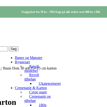
Fragtpriser fra 39 kr. - FRI fragt på alle ordrer over 600 kr. i DK.
Søg
Bøger og Mønstre
Byggesæt
Revell
r
/
Basis Dots 30 ark 15×15 cm karton
modelset
Revell
tilbehør
Ukategoriseret
Crepepapir & Karton
Crepe papir
Crepepapir og
arton
tilbehør
180g