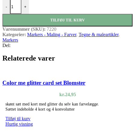
Graph'it Brush marker 7220 Fresh Mint antal
-
+
TILFØJ TIL KURV
Varenummer (SKU):
7220
Kategorier:
Markers - Maling - Farver
,
Tegne & maleartikler
,
Markers
Del:
Relaterede varer
Color me glitter card set Blomster
kr.
24,95
skønt sæt med kort med glitter du selv kan farvelægge.
Sættet indeholde 4 kort og 4 konvolutter
Tilføj til kurv
Hurtig visning