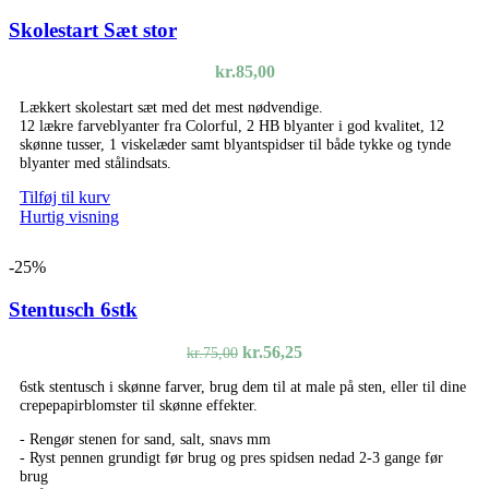
Skolestart Sæt stor
kr.
85,00
Lækkert skolestart sæt med det mest nødvendige.
12 lækre farveblyanter fra Colorful, 2 HB blyanter i god kvalitet, 12
skønne tusser, 1 viskelæder samt blyantspidser til både tykke og tynde
blyanter med stålindsats.
Tilføj til kurv
Hurtig visning
-25%
Stentusch 6stk
Den
Den
kr.
56,25
kr.
75,00
oprindelige
aktuelle
6stk stentusch i skønne farver, brug dem til at male på sten, eller til dine
pris
pris
crepepapirblomster til skønne effekter.
var:
er:
kr.75,00.
kr.56,25.
- Rengør stenen for sand, salt, snavs mm
- Ryst pennen grundigt før brug og pres spidsen nedad 2-3 gange før
brug