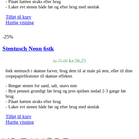
- Påsæt hætten straks efter brug
- Laker evt stenen både før og efter brug med stenlak
Tilføj til kurv
Hurtig visning
-25%
Stentusch Neon 6stk
Den
Den
kr.
56,25
kr.
75,00
oprindelige
aktuelle
6stk stentusch i skønne farver, brug dem til at male på sten, eller til dine
pris
pris
crepepapirblomster til skønne effekter.
var:
er:
kr.75,00.
kr.56,25.
- Rengør stenen for sand, salt, snavs mm
- Ryst pennen grundigt før brug og pres spidsen nedad 2-3 gange før
brug
- Påsæt hætten straks efter brug
- Laker evt stenen både før og efter brug med stenlak
Tilføj til kurv
Hurtig visning