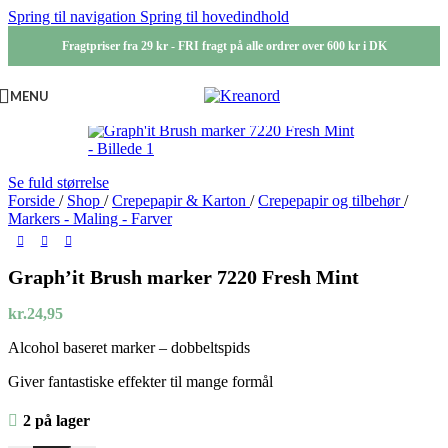
Spring til navigation
Spring til hovedindhold
Fragtpriser fra 29 kr - FRI fragt på alle ordrer over 600 kr i DK
MENU
Se fuld størrelse
Forside
/
Shop
/
Crepepapir & Karton
/
Crepepapir og tilbehør
/
Markers - Maling - Farver
Graph’it Brush marker 7220 Fresh Mint
kr.
24,95
Alcohol baseret marker – dobbeltspids
Giver fantastiske effekter til mange formål
2 på lager