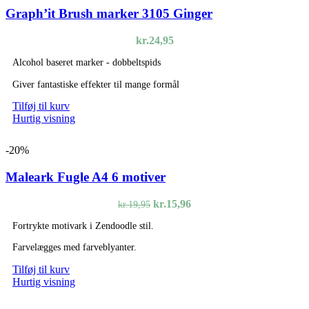
Graph’it Brush marker 3105 Ginger
kr.
24,95
Alcohol baseret marker - dobbeltspids
Giver fantastiske effekter til mange formål
Tilføj til kurv
Hurtig visning
-20%
Maleark Fugle A4 6 motiver
Den
Den
kr.
15,96
kr.
19,95
oprindelige
aktuelle
Fortrykte motivark i Zendoodle stil.
pris
pris
var:
er:
Farvelægges med farveblyanter.
kr.19,95.
kr.15,96.
Tilføj til kurv
Hurtig visning