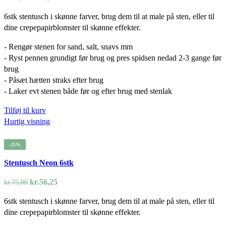
oprindelige
aktuelle
6stk stentusch i skønne farver, brug dem til at male på sten, eller til
pris
pris
dine crepepapirblomster til skønne effekter.
var:
er:
kr.75,00.
kr.56,25.
- Rengør stenen for sand, salt, snavs mm
- Ryst pennen grundigt før brug og pres spidsen nedad 2-3 gange før
brug
- Påsæt hætten straks efter brug
- Laker evt stenen både før og efter brug med stenlak
Tilføj til kurv
Hurtig visning
-25%
Stentusch Neon 6stk
Den
Den
kr.
56,25
kr.
75,00
oprindelige
aktuelle
6stk stentusch i skønne farver, brug dem til at male på sten, eller til
pris
pris
dine crepepapirblomster til skønne effekter.
var:
er:
kr.75,00.
kr.56,25.