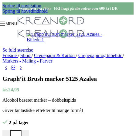
Spring til navigation
Fragtpriser fra 29 kr - FRI fragt på alle ordrer over 600 kr i DK
Spring til hovedindhold
MENU
Se fuld størrelse
Forside
/
Shop
/
Crepepapir & Karton
/
Crepepapir og tilbehør
/
Markers - Maling - Farver
Graph’it Brush marker 5125 Azalea
kr.
24,95
Alcohol baseret marker – dobbeltspids
Giver fantastiske effekter til mange formål
2 på lager
Graph'it Brush marker 5125 Azalea antal