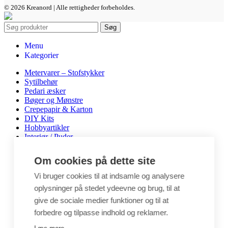
© 2026 Kreanord | Alle rettigheder forbeholdes.
Søg
Menu
Kategorier
Metervarer – Stofstykker
Sytilbehør
Pedari æsker
Bøger og Mønstre
Crepepapir & Karton
DIY Kits
Hobbyartikler
Interiør / Puder
Unika / Accessories
Garn
Om cookies på dette site
Perler & smykkedele
Tegne & maleartikler
Vi bruger cookies til at indsamle og analysere
Gavekort
oplysninger på stedet ydeevne og brug, til at
Byggesæt
give de sociale medier funktioner og til at
Leg
forbedre og tilpasse indhold og reklamer.
Shop
Metervarer