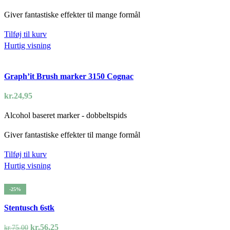
Giver fantastiske effekter til mange formål
Tilføj til kurv
Hurtig visning
Graph’it Brush marker 3150 Cognac
kr.
24,95
Alcohol baseret marker - dobbeltspids
Giver fantastiske effekter til mange formål
Tilføj til kurv
Hurtig visning
-25%
Stentusch 6stk
Den
Den
kr.
56,25
kr.
75,00