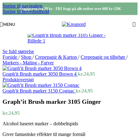
Spring til navigation
Fragtpriser fra 29 kr - FRI fragt på alle ordrer over 600 kr i DK
Spring til hovedindhold
MENU
Se fuld størrelse
Forside
/
Shop
/
Crepepapir & Karton
/
Crepepapir og tilbehør
/
Markers - Maling - Farver
Graph'it Brush marker 3050 Brown 4
kr.
24,95
Produktoversigt
Graph'it Brush marker 3150 Cognac
kr.
24,95
Graph’it Brush marker 3105 Ginger
kr.
24,95
Alcohol baseret marker – dobbeltspids
Giver fantastiske effekter til mange formål