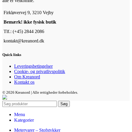
alle er velkomne.
Firkløvervej 9, 3210 Vejby
Bemærk! ikke fysisk butik
Tlf.: (+45) 2844 2086
kontakt@kreanord.dk
Quick links
Leveringsbetingelser
Cookie- og privatlivspolitik
Om Kreanord
Kontakt os
© 2026 Kreanord | Alle rettigheder forbeholdes.
Søg
Menu
Kategorier
Metervarer – Stofstykker