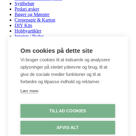
Sytilbehør
Pedari æsker
Bøger og Mønstre
Crepepapir & Karton
DIY Kits
Hobbyartikler
Interiør / Puder
Unika / Accessories
Garn
Om cookies på dette site
Perler & smykkedele
Tegne & maleartikler
Vi bruger cookies til at indsamle og analysere
Gavekort
oplysninger på stedet ydeevne og brug, til at
Byggesæt
give de sociale medier funktioner og til at
Leg
forbedre og tilpasse indhold og reklamer.
Shop
Metervarer
Læs mere
Stofstykker
Puder
Unika
TILLAD COOKIES
Crepepapir
Hobby
Log ind / Opret konto
AFVIS ALT