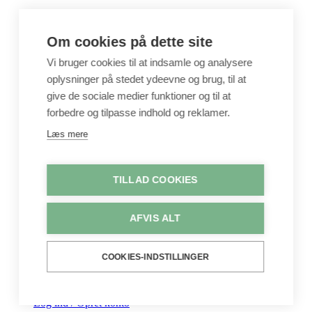
Metervarer – Stofstykker
Sytilbehør
Om cookies på dette site
Pedari æsker
Bøger og Mønstre
Vi bruger cookies til at indsamle og analysere
Crepepapir & Karton
DIY Kits
oplysninger på stedet ydeevne og brug, til at
Hobbyartikler
give de sociale medier funktioner og til at
Interiør / Puder
forbedre og tilpasse indhold og reklamer.
Unika / Accessories
Garn
Læs mere
Perler & smykkedele
Tegne & maleartikler
Gavekort
Byggesæt
TILLAD COOKIES
Leg
Shop
AFVIS ALT
Metervarer
Stofstykker
Puder
COOKIES-INDSTILLINGER
Unika
Crepepapir
Hobby
Log ind / Opret konto