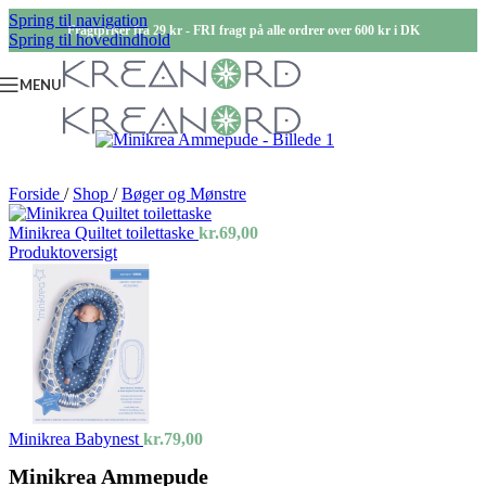
Spring til navigation
Fragtpriser fra 29 kr - FRI fragt på alle ordrer over 600 kr i DK
Spring til hovedindhold
MENU
Forside
/
Shop
/
Bøger og Mønstre
Minikrea Quiltet toilettaske
kr.
69,00
Produktoversigt
Minikrea Babynest
kr.
79,00
Minikrea Ammepude