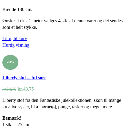
Bredde 136 cm.
Ønskes f.eks. 1 meter vælges 4 stk. af denne varer og det sendes
som et helt stykke.
Tilføj til kurv
Hurtig visning
-20%
Liberty stof – Jul sort
Den
Den
kr.
43,75
kr.
54,75
oprindelige
aktuelle
Liberty stof fra den Fantastiske julekollektionen, skøn til mange
pris
pris
kreative sysler, bl.a. børnetøj, punge, tasker og meget mere.
var:
er:
kr.54,75.
kr.43,75.
Bemærk!
1 stk. = 25 cm