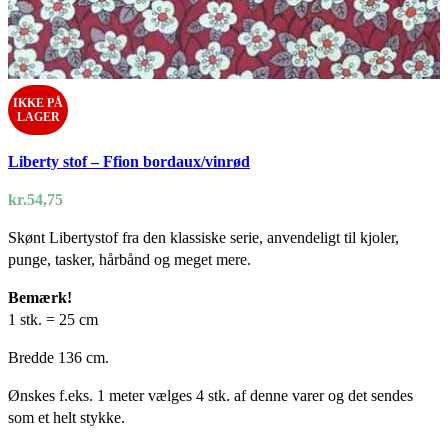
IKKE PÅ
LAGER
Liberty stof – Ffion bordaux/vinrød
kr.
54,75
Skønt Libertystof fra den klassiske serie, anvendeligt til kjoler,
punge, tasker, hårbånd og meget mere.
Bemærk!
1 stk. = 25 cm
Bredde 136 cm.
Ønskes f.eks. 1 meter vælges 4 stk. af denne varer og det sendes
som et helt stykke.