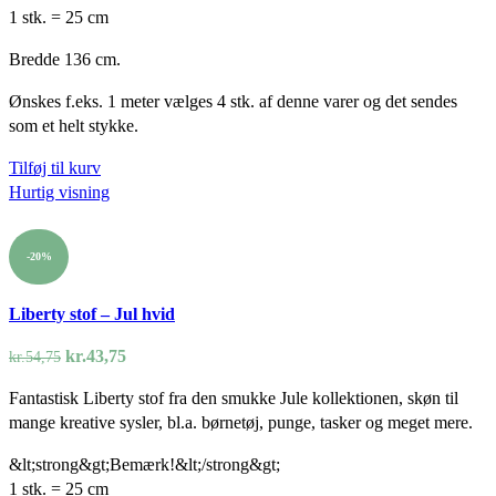
1 stk. = 25 cm
Bredde 136 cm.
Ønskes f.eks. 1 meter vælges 4 stk. af denne varer og det sendes
som et helt stykke.
Tilføj til kurv
Hurtig visning
-20%
Liberty stof – Jul hvid
Den
Den
kr.
43,75
kr.
54,75
oprindelige
aktuelle
Fantastisk Liberty stof fra den smukke Jule kollektionen, skøn til
pris
pris
mange kreative sysler, bl.a. børnetøj, punge, tasker og meget mere.
var:
er:
kr.54,75.
kr.43,75.
&lt;strong&gt;Bemærk!&lt;/strong&gt;
1 stk. = 25 cm