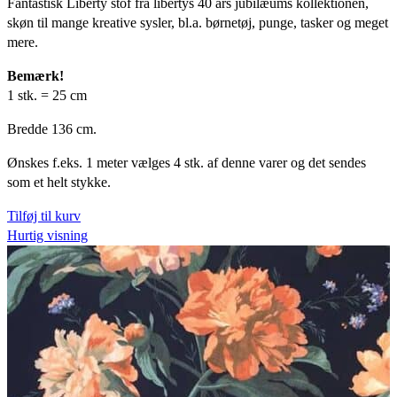
Fantastisk Liberty stof fra libertys 40 års jubilæums kollektionen,
pris
pris
skøn til mange kreative sysler, bl.a. børnetøj, punge, tasker og meget
var:
er:
mere.
kr.54,75.
kr.43,75.
Bemærk!
1 stk. = 25 cm
Bredde 136 cm.
Ønskes f.eks. 1 meter vælges 4 stk. af denne varer og det sendes
som et helt stykke.
Tilføj til kurv
Hurtig visning