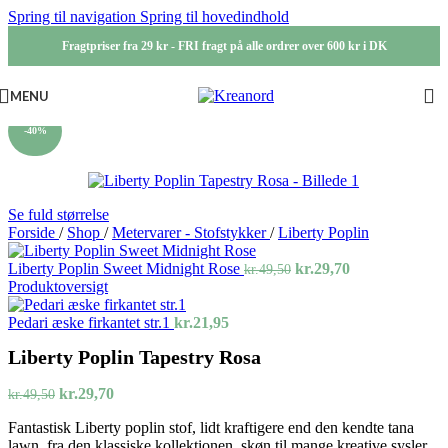
Spring til navigation
Spring til hovedindhold
Fragtpriser fra 29 kr - FRI fragt på alle ordrer over 600 kr i DK
MENU
-40%
Se fuld størrelse
Forside
/
Shop
/
Metervarer - Stofstykker
/
Liberty Poplin
Den
Den
Liberty Poplin Sweet Midnight Rose
kr.
29,70
kr.
49,50
oprindelige
aktuelle
Produktoversigt
pris
pris
var:
er:
Pedari æske firkantet str.1
kr.
21,95
kr.49,50.
kr.29,70.
Liberty Poplin Tapestry Rosa
Den
Den
kr.
29,70
kr.
49,50
oprindelige
aktuelle
Fantastisk Liberty poplin stof, lidt kraftigere end den kendte tana
pris
pris
lawn, fra den klassiske kollektionen, skøn til mange kreative sysler,
var:
er: