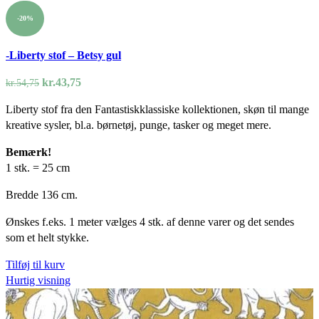
-20%
-Liberty stof – Betsy gul
Den
Den
kr.
43,75
kr.
54,75
oprindelige
aktuelle
Liberty stof fra den Fantastiskklassiske kollektionen, skøn til mange
pris
pris
kreative sysler, bl.a. børnetøj, punge, tasker og meget mere.
var:
er:
kr.54,75.
kr.43,75.
Bemærk!
1 stk. = 25 cm
Bredde 136 cm.
Ønskes f.eks. 1 meter vælges 4 stk. af denne varer og det sendes
som et helt stykke.
Tilføj til kurv
Hurtig visning