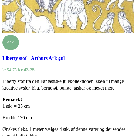
-20%
Liberty stof – Arthurs Ark gul
Den
Den
kr.
43,75
kr.
54,75
oprindelige
aktuelle
Liberty stof fra den Fantastiske julekollektionen, skøn til mange
pris
pris
kreative sysler, bl.a. børnetøj, punge, tasker og meget mere.
var:
er:
kr.54,75.
kr.43,75.
Bemærk!
1 stk. = 25 cm
Bredde 136 cm.
Ønskes f.eks. 1 meter vælges 4 stk. af denne varer og det sendes
som et helt stykke.