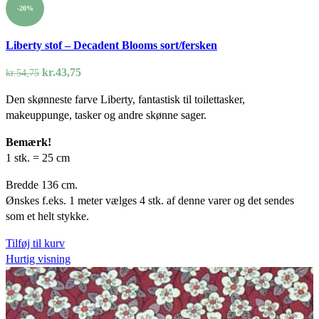
-20%
Liberty stof – Decadent Blooms sort/fersken
Den
Den
kr.
43,75
kr.
54,75
oprindelige
aktuelle
Den skønneste farve Liberty, fantastisk til toilettasker,
pris
pris
makeuppunge, tasker og andre skønne sager.
var:
er:
kr.54,75.
kr.43,75.
Bemærk!
1 stk. = 25 cm
Bredde 136 cm.
Ønskes f.eks. 1 meter vælges 4 stk. af denne varer og det sendes
som et helt stykke.
Tilføj til kurv
Hurtig visning