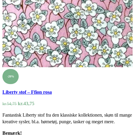
-20%
Liberty stof – Ffion rosa
Den
Den
kr.
43,75
kr.
54,75
oprindelige
aktuelle
Fantastisk Liberty stof fra den klassiske kollektionen, skøn til mange
pris
pris
kreative sysler, bl.a. børnetøj, punge, tasker og meget mere.
var:
er:
kr.54,75.
kr.43,75.
Bemærk!