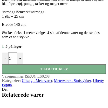
bl.a. børnetøj, punge, tasker og meget mere.
kr.49,50.
kr.29,70.
<strong>Bemærk!</strong>
1 stk. = 25 cm
Bredde 146 cm.
Ønskes f.eks. 1 meter vælges 4 stk. af denne varer og det sendes
som et helt stykke.
5 på lager
Liberty Poplin Tapestry Rosa antal
-
+
TILFØJ TIL KURV
Varenummer (SKU):
LS0208
Kategorier:
Udsalg - Metervarer
,
Metervarer - Stofstykker
,
Liberty
Poplin
Del:
Relaterede varer