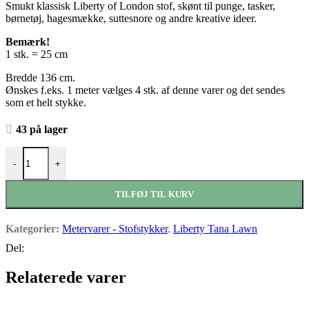
Smukt klassisk Liberty of London stof, skønt til punge, tasker,
pris
pris
børnetøj, hagesmække, suttesnore og andre kreative ideer.
var:
er:
Bemærk!
kr.54,75.
kr.43,75.
1 stk. = 25 cm
Bredde 136 cm.
Ønskes f.eks. 1 meter vælges 4 stk. af denne varer og det sendes
som et helt stykke.
43 på lager
--Liberty stof - Painted travel antal
-
+
TILFØJ TIL KURV
Kategorier:
Metervarer - Stofstykker
,
Liberty Tana Lawn
Del:
Relaterede varer