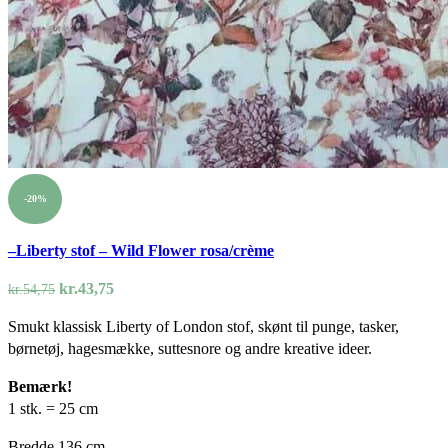
-20%
–Liberty stof – Wild Flower rosa/crème
Den
Den
kr.
43,75
kr.
54,75
oprindelige
aktuelle
Smukt klassisk Liberty of London stof, skønt til punge, tasker,
pris
pris
børnetøj, hagesmække, suttesnore og andre kreative ideer.
var:
er:
kr.54,75.
kr.43,75.
Bemærk!
1 stk. = 25 cm
Bredde 136 cm.