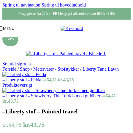
Spring til navigation
Spring til hovedindhold
Fragtpriser fra 29 kr - FRI fragt på alle ordrer over 600 kr i DK
MENU
-20%
Se fuld størrelse
Forside
/
Shop
/
Metervarer - Stofstykker
/
Liberty Tana Lawn
Den
Den
--Liberty stof - Felda
kr.
43,75
kr.
54,75
oprindelige
aktuelle
Produktoversigt
pris
pris
var:
er:
--Liberty stof - Strawberry Thief turkis med guldbær
kr.
54,75
Den
Den
kr.54,75.
kr.43,75.
kr.
43,75
oprindelige
aktuelle
–Liberty stof – Painted travel
pris
pris
var:
er:
kr.54,75.
kr.43,75.
Den
Den
kr.
43,75
kr.
54,75
oprindelige
aktuelle