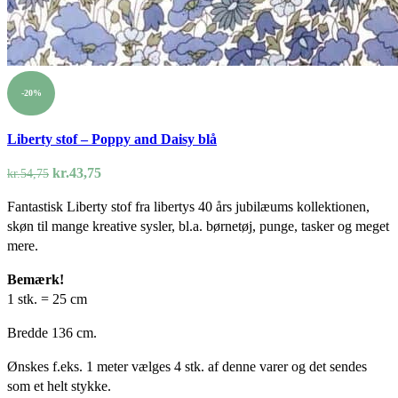
-20%
Liberty stof – Poppy and Daisy blå
Den
Den
kr.
43,75
kr.
54,75
oprindelige
aktuelle
Fantastisk Liberty stof fra libertys 40 års jubilæums kollektionen,
pris
pris
skøn til mange kreative sysler, bl.a. børnetøj, punge, tasker og meget
var:
er:
mere.
kr.54,75.
kr.43,75.
Bemærk!
1 stk. = 25 cm
Bredde 136 cm.
Ønskes f.eks. 1 meter vælges 4 stk. af denne varer og det sendes
som et helt stykke.