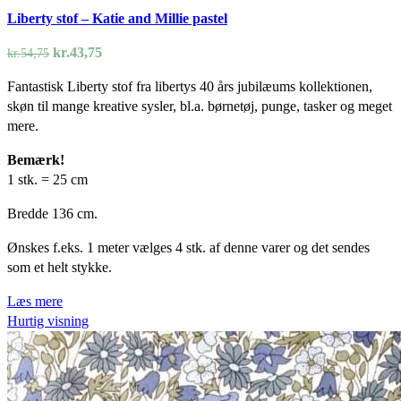
Liberty stof – Katie and Millie pastel
Den
Den
kr.
43,75
kr.
54,75
oprindelige
aktuelle
Fantastisk Liberty stof fra libertys 40 års jubilæums kollektionen,
pris
pris
skøn til mange kreative sysler, bl.a. børnetøj, punge, tasker og meget
var:
er:
mere.
kr.54,75.
kr.43,75.
Bemærk!
1 stk. = 25 cm
Bredde 136 cm.
Ønskes f.eks. 1 meter vælges 4 stk. af denne varer og det sendes
som et helt stykke.
Læs mere
Hurtig visning