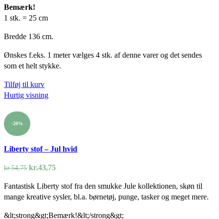
kr.54,75.
kr.43,75.
Bemærk!
1 stk. = 25 cm
Bredde 136 cm.
Ønskes f.eks. 1 meter vælges 4 stk. af denne varer og det sendes
som et helt stykke.
Tilføj til kurv
Hurtig visning
-20%
Liberty stof – Jul hvid
Den
Den
kr.
43,75
kr.
54,75
oprindelige
aktuelle
Fantastisk Liberty stof fra den smukke Jule kollektionen, skøn til
pris
pris
mange kreative sysler, bl.a. børnetøj, punge, tasker og meget mere.
var:
er:
kr.54,75.
kr.43,75.
&lt;strong&gt;Bemærk!&lt;/strong&gt;