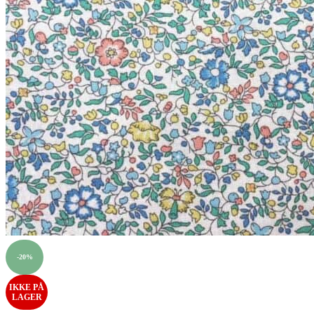
-20%
IKKE PÅ
LAGER