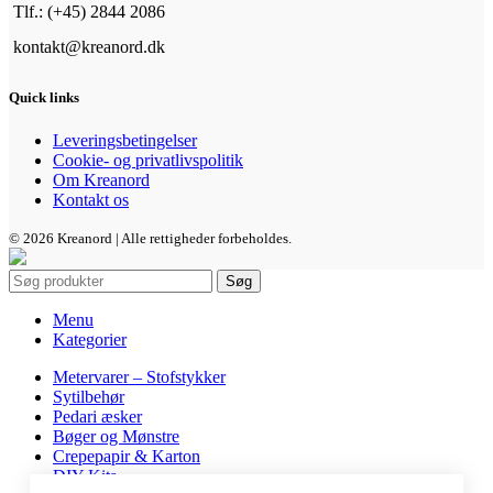
Tlf.: (+45) 2844 2086
kontakt@kreanord.dk
Quick links
Leveringsbetingelser
Cookie- og privatlivspolitik
Om Kreanord
Kontakt os
© 2026 Kreanord | Alle rettigheder forbeholdes.
Søg
Menu
Kategorier
Metervarer – Stofstykker
Sytilbehør
Pedari æsker
Bøger og Mønstre
Crepepapir & Karton
DIY Kits