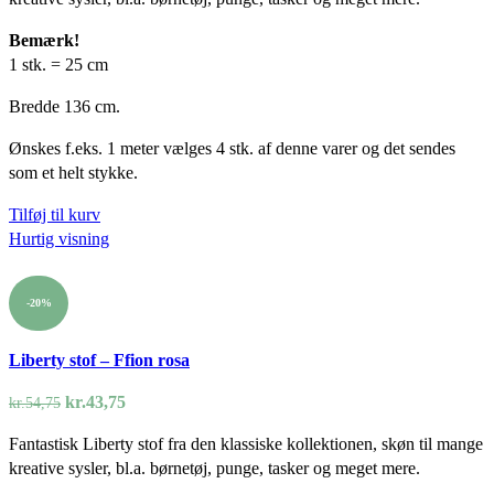
var:
er:
kr.54,75.
kr.43,75.
Bemærk!
1 stk. = 25 cm
Bredde 136 cm.
Ønskes f.eks. 1 meter vælges 4 stk. af denne varer og det sendes
som et helt stykke.
Tilføj til kurv
Hurtig visning
-20%
Liberty stof – Ffion rosa
Den
Den
kr.
43,75
kr.
54,75
oprindelige
aktuelle
Fantastisk Liberty stof fra den klassiske kollektionen, skøn til mange
pris
pris
kreative sysler, bl.a. børnetøj, punge, tasker og meget mere.
var:
er: