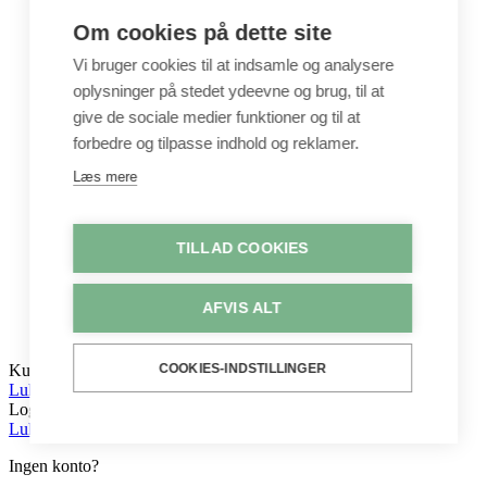
Hobbyartikler
Interiør / Puder
Om cookies på dette site
Unika / Accessories
Garn
Vi bruger cookies til at indsamle og analysere
Perler & smykkedele
oplysninger på stedet ydeevne og brug, til at
Tegne & maleartikler
give de sociale medier funktioner og til at
Gavekort
Byggesæt
forbedre og tilpasse indhold og reklamer.
Leg
Læs mere
Shop
Metervarer
Stofstykker
TILLAD COOKIES
Puder
Unika
Crepepapir
AFVIS ALT
Hobby
Log ind / Opret konto
COOKIES-INDSTILLINGER
Kurv
Luk
Log ind
Luk
Ingen konto?