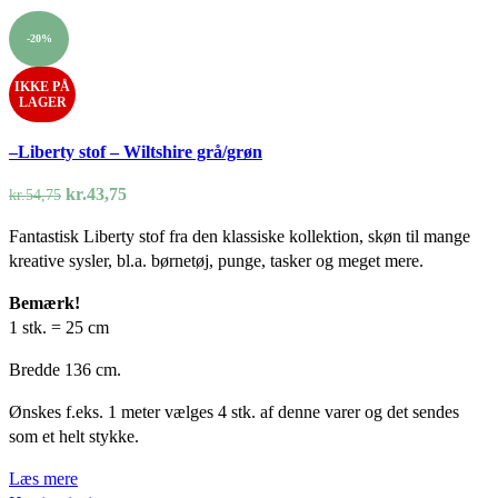
-20%
IKKE PÅ
LAGER
–Liberty stof – Wiltshire grå/grøn
Den
Den
kr.
43,75
kr.
54,75
oprindelige
aktuelle
Fantastisk Liberty stof fra den klassiske kollektion, skøn til mange
pris
pris
kreative sysler, bl.a. børnetøj, punge, tasker og meget mere.
var:
er:
kr.54,75.
kr.43,75.
Bemærk!
1 stk. = 25 cm
Bredde 136 cm.
Ønskes f.eks. 1 meter vælges 4 stk. af denne varer og det sendes
som et helt stykke.
Læs mere