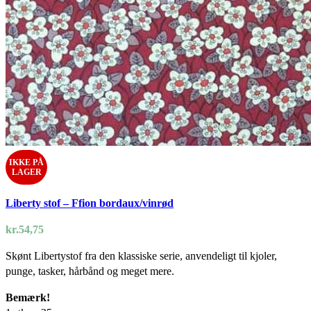
IKKE PÅ
LAGER
Liberty stof – Ffion bordaux/vinrød
kr.
54,75
Skønt Libertystof fra den klassiske serie, anvendeligt til kjoler,
punge, tasker, hårbånd og meget mere.
Bemærk!