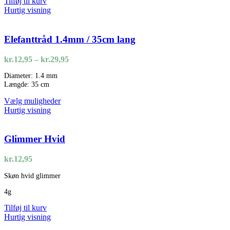
Tilføj til kurv
Hurtig visning
Elefanttråd 1.4mm / 35cm lang
Prisinterval:
kr.
12,95
–
kr.
29,95
kr.12,95
Diameter: 1.4 mm
til
Længde: 35 cm
kr.29,95
Dette
Vælg muligheder
vare
Hurtig visning
har
flere
varianter.
Glimmer Hvid
Mulighederne
kan
kr.
12,95
vælges
på
Skøn hvid glimmer
varesiden
4g
Tilføj til kurv
Hurtig visning