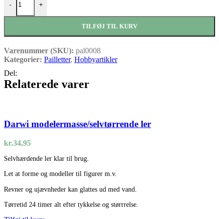
-
+
TILFØJ TIL KURV
Varenummer (SKU):
pal0008
Kategorier:
Pailletter
,
Hobbyartikler
Del:
Relaterede varer
Darwi modelermasse/selvtørrende ler
kr.
34,95
Selvhærdende ler klar til brug.
Let at forme og modeller til figurer m.v.
Revner og ujævnheder kan glattes ud med vand.
Tørretid 24 timer alt efter tykkelse og størrrelse.