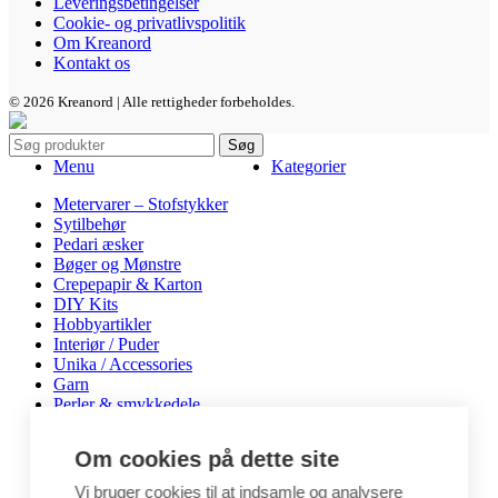
Leveringsbetingelser
Cookie- og privatlivspolitik
Om Kreanord
Kontakt os
© 2026 Kreanord | Alle rettigheder forbeholdes.
Søg
Menu
Kategorier
Metervarer – Stofstykker
Sytilbehør
Pedari æsker
Bøger og Mønstre
Crepepapir & Karton
DIY Kits
Hobbyartikler
Interiør / Puder
Unika / Accessories
Garn
Perler & smykkedele
Tegne & maleartikler
Gavekort
Om cookies på dette site
Byggesæt
Leg
Vi bruger cookies til at indsamle og analysere