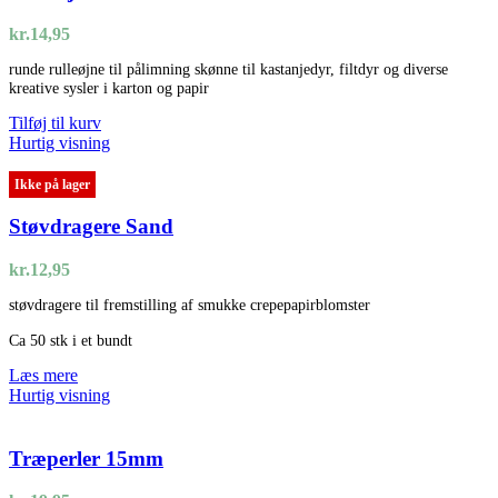
kr.
14,95
runde rulleøjne til pålimning skønne til kastanjedyr, filtdyr og diverse
kreative sysler i karton og papir
Tilføj til kurv
Hurtig visning
Ikke på lager
Støvdragere Sand
kr.
12,95
støvdragere til fremstilling af smukke crepepapirblomster
Ca 50 stk i et bundt
Læs mere
Hurtig visning
Træperler 15mm